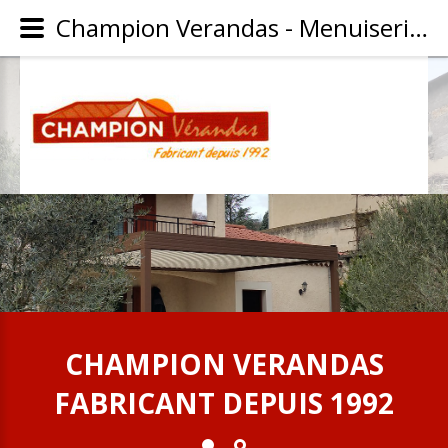
Champion Verandas - Menuiserie aluminium proche de Vienne (38)
CHAMPION
VERANDAS
FABRICANT
DEPUIS
1992