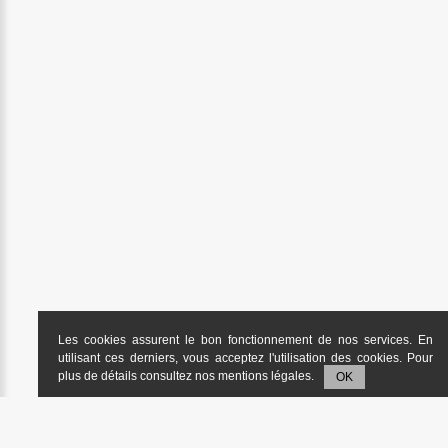
Les cookies assurent le bon fonctionnement de nos services. En
utilisant ces derniers, vous acceptez l'utilisation des cookies. Pour
plus de détails consultez nos
mentions légales
.
OK